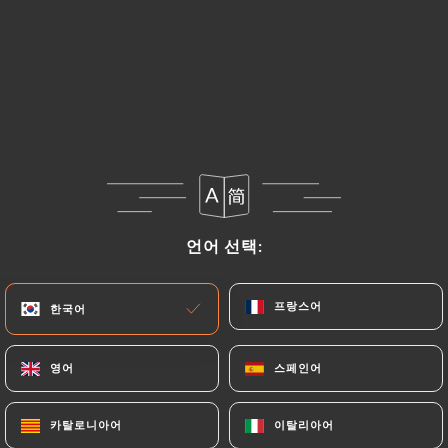
도미 세비체
타이거 밀크, 망고, 석류, 적양파, 고수, 카피르 라임
16.00€
안달루시아식 가스파초
아보카도, 아스파라거스, 딸기, 부라타 치즈
16.00€
Tartare de thon "Saku"
언어 선택:
언어 선택:
수박, 아보카도 크림, 와사비, 간장, 볶은 참깨
17.00€
프랑스어
프랑스어
한국어
한국어
신선한 참치를 곁들인 니수아즈 샐러드
영어
영어
스페인어
스페인어
16.00€
카탈로니아어
카탈로니아어
이탈리아어
이탈리아어