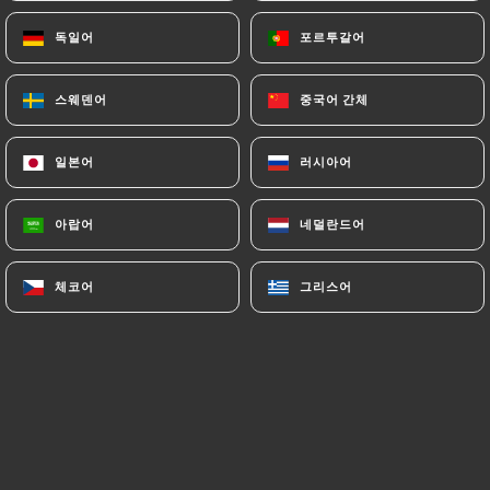
독일어
독일어
포르투갈어
포르투갈어
장소
스웨덴어
스웨덴어
중국어 간체
중국어 간체
Tataki de thon « Saku »
말차, 아삭아삭한 야채, 땅콩, 참깨를 곁들인 소바 국수
일본어
일본어
러시아어
러시아어
26.00€
아랍어
아랍어
네덜란드어
네덜란드어
도미 필레
초리조 소스를 곁들인 빠에야 스타일 리조또
체코어
체코어
그리스어
그리스어
27.00€
그린 커리 대구
조개류, 제철 채소, 삼피어, 보타르가
28.00€
쇠고기 필레