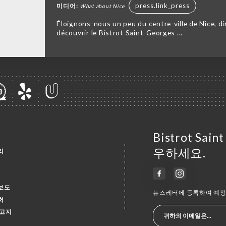
press.link_press
미디어:
What about Nice
Éloignons-nous un peu du centre-ville de Nice, dir
découvrir le Bistrot Saint-Georges ...
Bistrot Sa
우하세요.
리
보도
뉴스레터에 등록하여 예정 
처
 고지