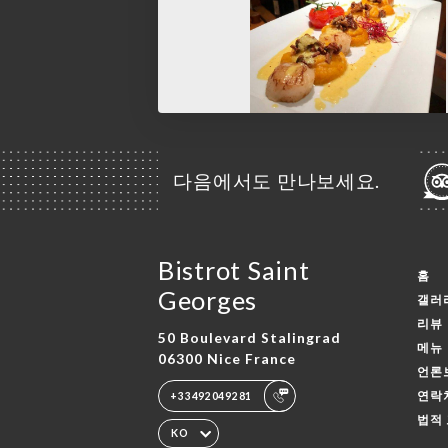
다음에서도 만나보세요.
Bistrot Saint
홈
Georges
갤러
리뷰
50 Boulevard Stalingrad
메뉴
06300 Nice France
언론
연락
+33492049281
법적
KO