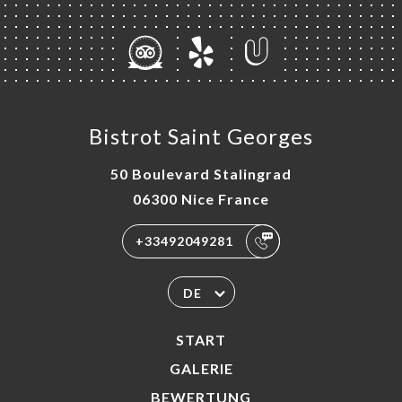
ART
Bistrot Saint Georges
VIEREN
ERIE
50 Boulevard Stalingrad
RTUNG
06300 Nice France
NÜ
+33492049281
SSE
TAKT
DE
START
GALERIE
BEWERTUNG